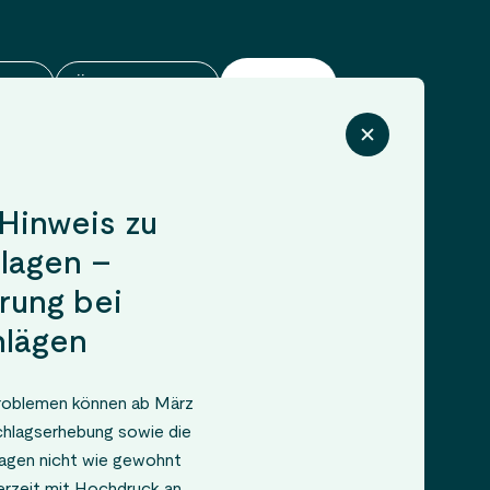
ahrt
Öffnungszeiten
Kontakt
Hinweis zu
7:30 Uhr bis 16:00 Uhr
lagen –
 bis 12:00 Uhr
rung bei
lägen
roblemen können ab März
0 bis 12:00 Uhr und 13:00 bis 15:00 Uhr
chlagserhebung sowie die
agen nicht wie gewohnt