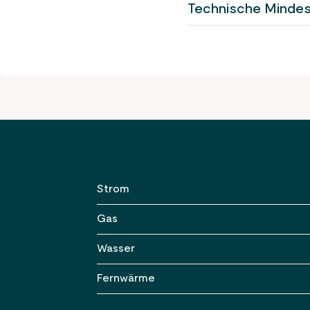
Technische Mindes
Strom
Versorgungsgebiet
Gas
Hausanschluss
Versorgungsgebiet
Wasser
Anmeldepflichtige Anlagen
Hausanschlüsse
Versorgungsgebiet
Fernwärme
Netzzugang
Netzzugang
Hausanschluss
Versorgungsgebiet
Einspeisung