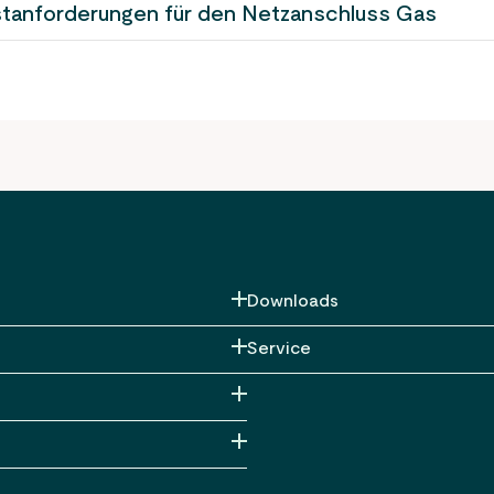
tanforderungen für den Netzanschluss Gas
Downloads
Installateure
Service
Bauherren
Kontakt
Marktpartner
Störung melden
Planauskunft