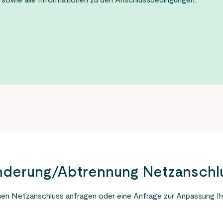
 sowie alle Informationen zu den Anschlussbedingungen.
deakt
Erzeugungsanlagen
Störfall
Veröffentlichungen
Änderung/Abtrennung Netzanschl
euen Netzanschluss anfragen oder eine Anfrage zur Anpassung I