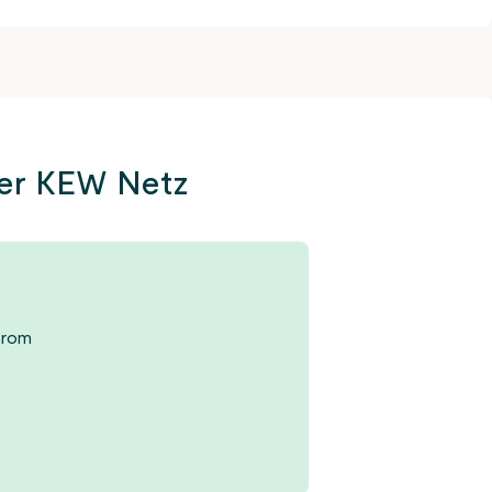
der KEW Netz
trom