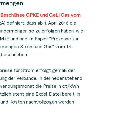
ermengen
rbrauchseinrichtungen
er Beschlüsse GPKE und GeLi Gas vom
definiert, dass ab 1. April 2016 die
ren Verbrauchseinrichtungen erfolgt
indermengen so zu erfolgen haben, wie
e für unterbrechbare
E und bne im Papier "Prozesse zur
hren. Details können den
ermengen Strom und Gas" vom 14.
undesverband der Energie- und Wasser-
 beschrieben.
reise für Strom erfolgt gemäß der
bung der Verbände. In der nebenstehend
Anwendungsmonat die Preise in ct/kWh
ich steht eine Excel-Datei bereit, in
e und Kosten nachvollzogen werden