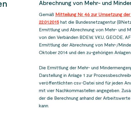
en
Abrechnung von Mehr- und Mind
Lastprofile für unterbrechbare Ve
Gemäß
Mitteilung Nr. 46 zur Umsetzung d
22.01.2015
hat die Bundesnetzagentur (BNetzA) 
Die Belieferung von Kunden mit unterbrechba
Ermittlung und Abrechnung von Mehr- und M
über das im VDN-Praxisleitfaden "Lastprofil
von den Verbänden BDEW, VKU, GEODE, AFM+
Verbrauchseinrichtungen" beschriebene Verfa
Ermittlung der Abrechnung von Mehr-/Mind
Veröffentlichungen auf der Homepage des B
Oktober 2014 und den zu-gehörigen Anlagen
wirtschaft e. V. BDEW entnommen werden.
Die Ermittlung der Mehr- und Mindermengenp
Darstellung in Anlage 1 zur Prozessbeschrei
veröffentlichten csv-Datei sind für jeden 
mit vier Nachkommastellen angegeben. Zusätzl
der die Berechnung anhand der Arbeitswert
kann.