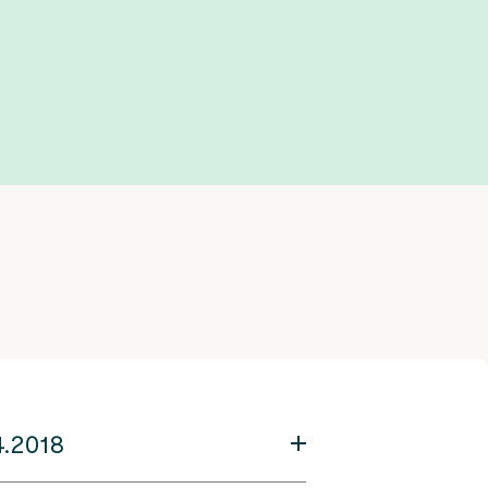
iviert
4.2018